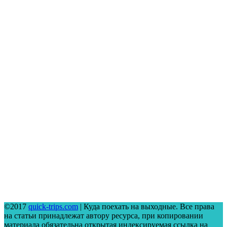
©2017
quick-trips.com
| Куда поехать на выходные. Все права
на статьи принадлежат автору ресурса, при копировании
материала обязательна открытая индексируемая ссылка на