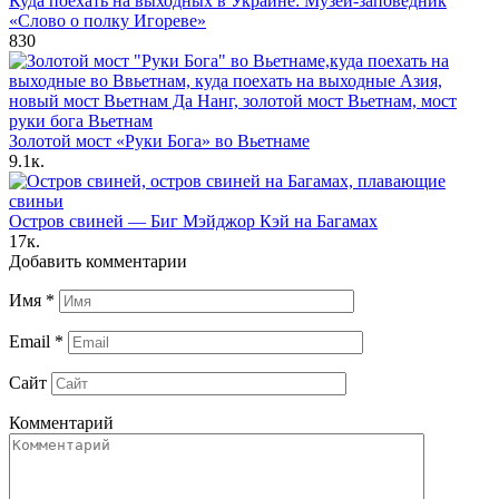
Куда поехать на выходных в Украине: Музей-заповедник
«Слово о полку Игореве»
830
Золотой мост «‎Руки Бога» во Вьетнаме
9.1к.
Остров свиней — Биг Мэйджор Кэй на Багамах
17к.
Добавить комментарии
Имя
*
Email
*
Сайт
Комментарий