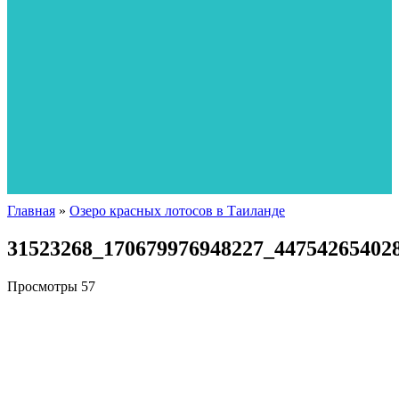
Главная
»
Озеро красных лотосов в Таиланде
31523268_170679976948227_44754265402
Просмотры
57