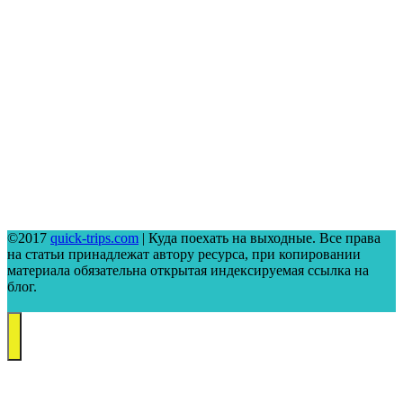
©2017
quick-trips.com
| Куда поехать на выходные. Все права
на статьи принадлежат автору ресурса, при копировании
материала обязательна открытая индексируемая ссылка на
блог.