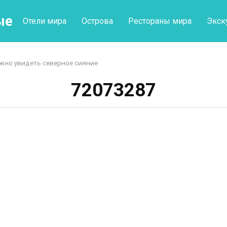
ые
Отели мира
Острова
Рестораны мира
Экск
жно увидеть северное сияние
72073287