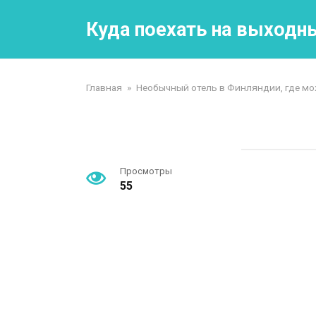
Перейти
к
Куда поехать на выходн
контенту
Главная
»
Необычный отель в Финляндии, где мо
Просмотры
55