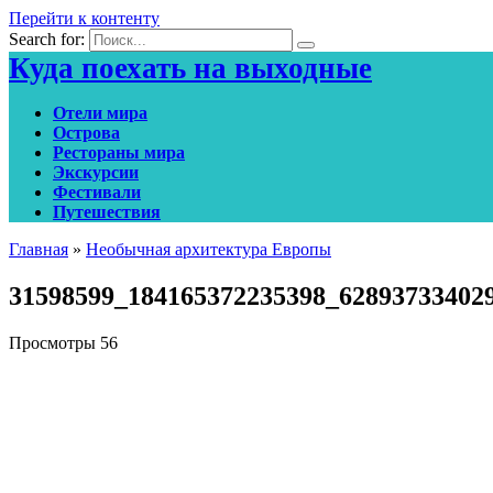
Перейти к контенту
Search for:
Куда поехать на выходные
Отели мира
Острова
Рестораны мира
Экскурсии
Фестивали
Путешествия
Главная
»
Необычная архитектура Европы
31598599_184165372235398_62893733402
Просмотры
56