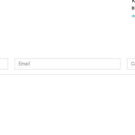
К
в
Email
Сай
*