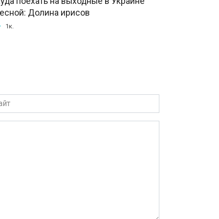
уда поехать на выходные в Украине
есной: Долина ирисов
1к.
т