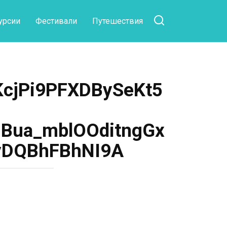
урсии
Фестивали
Путешествия
cjPi9PFXDBySeKt5
Bua_mblOOditngGx
yDQBhFBhNI9A