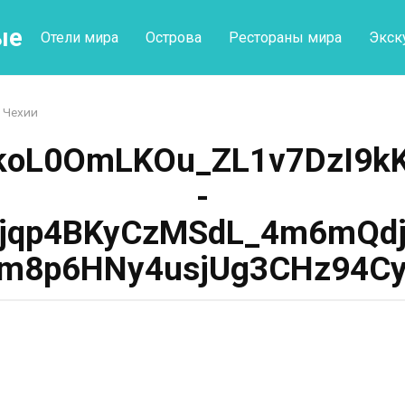
ые
Отели мира
Острова
Рестораны мира
Экск
 Чехии
koL0OmLKOu_ZL1v7DzI9kK
-
Yjqp4BKyCzMSdL_4m6mQdj
m8p6HNy4usjUg3CHz94C