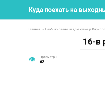
Перейти
к
Куда поехать на выходн
контенту
Главная
»
Необыкновенный дом кузнеца Кирилло
16-в 
Просмотры
62