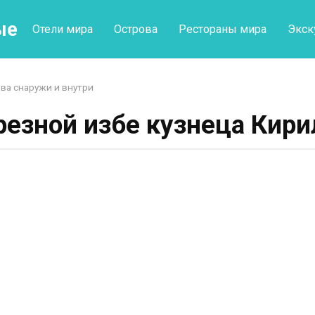
ые
Отели мира
Острова
Рестораны мира
Экск
ва снаружи и внутри
резной избе кузнеца Кир