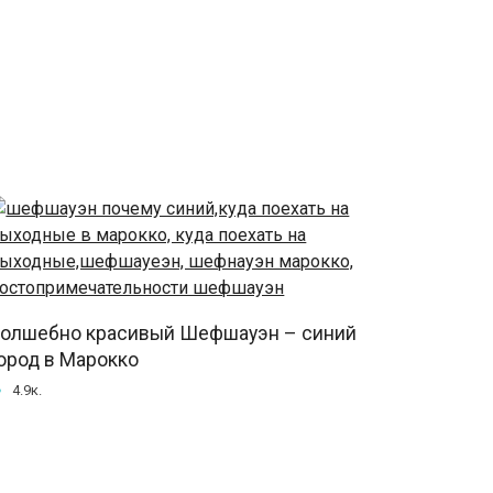
олшебно красивый Шефшауэн – синий
ород в Марокко
4.9к.