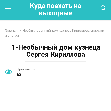
Перейти
Куда поехать на
к
выходные
контенту
Главная
»
Необыкновенный дом кузнеца Кириллова снаружи
и внутри
1-Необычный дом кузнеца
Сергея Кириллова
Просмотры
62