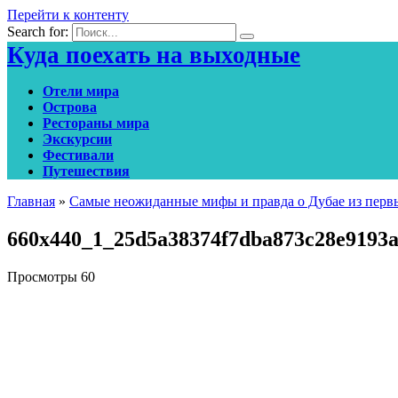
Перейти к контенту
Search for:
Куда поехать на выходные
Отели мира
Острова
Рестораны мира
Экскурсии
Фестивали
Путешествия
Главная
»
Самые неожиданные мифы и правда о Дубае из перв
660x440_1_25d5a38374f7dba873c28e9193
Просмотры
60