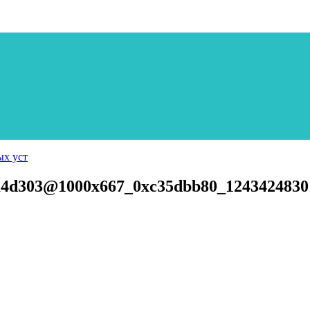
ых уст
a4d303@1000x667_0xc35dbb80_1243424830