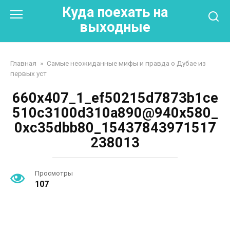
Перейти
Куда поехать на
к
выходные
контенту
Главная
»
Самые неожиданные мифы и правда о Дубае из
первых уст
660x407_1_ef50215d7873b1ce
510c3100d310a890@940x580_
0xc35dbb80_15437843971517
238013
Просмотры
107