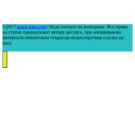
©2017
quick-trips.com
| Куда поехать на выходные. Все права
на статьи принадлежат автору ресурса, при копировании
материала обязательна открытая индексируемая ссылка на
блог.