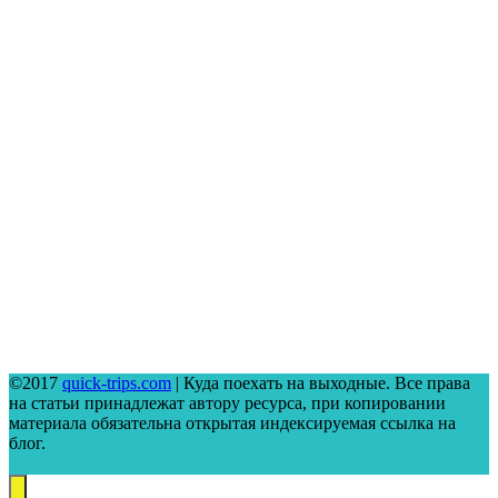
©2017
quick-trips.com
| Куда поехать на выходные. Все права
на статьи принадлежат автору ресурса, при копировании
материала обязательна открытая индексируемая ссылка на
блог.