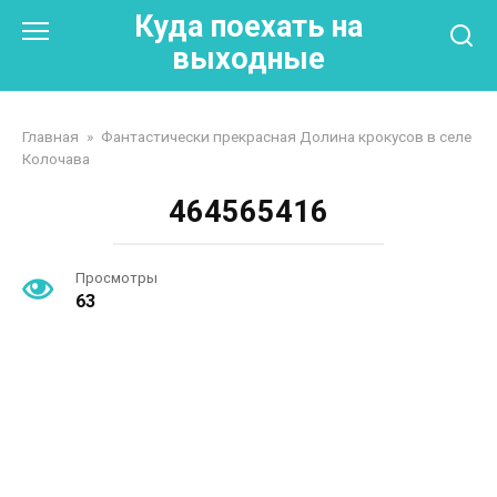
Перейти
Куда поехать на
к
выходные
контенту
Главная
»
Фантастически прекрасная Долина крокусов в селе
Колочава
464565416
Просмотры
63