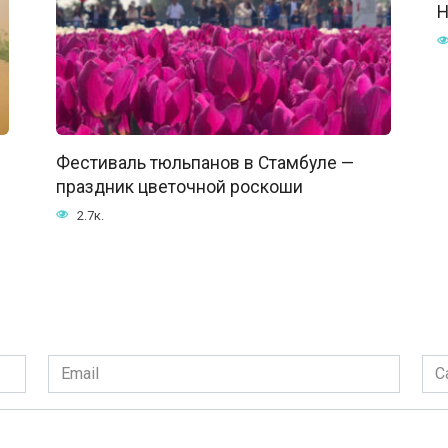
Н
Фестиваль тюльпанов в Стамбуле —
праздник цветочной роскоши
2.7к.
Email
Сай
*