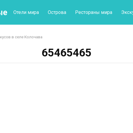
ые
Отели мира
Острова
Рестораны мира
Экск
кусов в селе Колочава
65465465