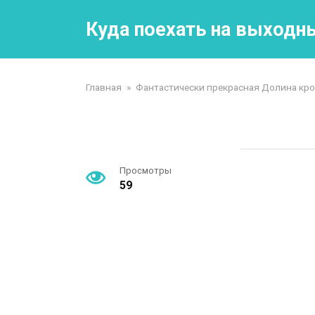
Перейти
к
Куда поехать на выходн
контенту
Главная
»
Фантастически прекрасная Долина кро
Просмотры
59