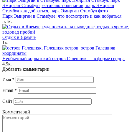
Парк Эмирган в Стамбуле: что посмотреть и как добраться
5.1к.
Отдых в Яремче
1к.
Необычный хорватский остров Галешняк — в форме сердца
4.9к.
Добавить комментарии
Имя
*
Email
*
Сайт
Комментарий