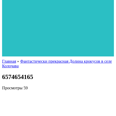
Главная
»
Фантастически прекрасная Долина крокусов в селе
Колочава
6574654165
Просмотры
59