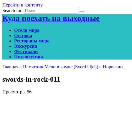
Перейти к контенту
Search for:
Куда поехать на выходные
Отели мира
Острова
Рестораны мира
Экскурсии
Фестивали
Путешествия
Главная
»
Памятник Мечи в камне (Sverd i fjell) в Норвегии
swords-in-rock-011
Просмотры
56