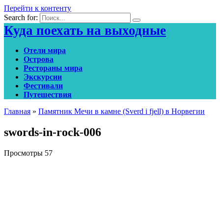
Перейти к контенту
Search for:
Куда поехать на выходные
Отели мира
Острова
Рестораны мира
Экскурсии
Фестивали
Путешествия
Главная
»
Памятник Мечи в камне (Sverd i fjell) в Норвегии
swords-in-rock-006
Просмотры
57