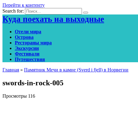
Перейти к контенту
Search for:
Куда поехать на выходные
Отели мира
Острова
Рестораны мира
Экскурсии
Фестивали
Путешествия
Главная
»
Памятник Мечи в камне (Sverd i fjell) в Норвегии
swords-in-rock-005
Просмотры
116