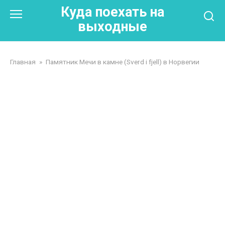
Перейти
Куда поехать на
к
выходные
контенту
Главная
»
Памятник Мечи в камне (Sverd i fjell) в Норвегии