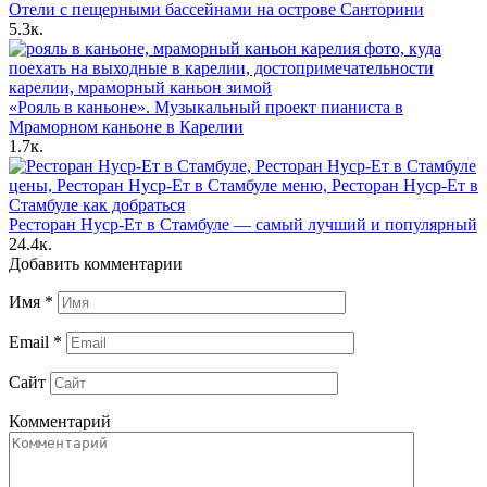
Отели с пещерными бассейнами на острове Санторини
5.3к.
«Рояль в каньоне». Музыкальный проект пианиста в
Мраморном каньоне в Карелии
1.7к.
Ресторан Нуср-Ет в Стамбуле — самый лучший и популярный
24.4к.
Добавить комментарии
Имя
*
Email
*
Сайт
Комментарий