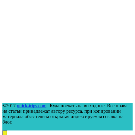
©2017
quick-trips.com
| Куда поехать на выходные. Все права
на статьи принадлежат автору ресурса, при копировании
материала обязательна открытая индексируемая ссылка на
блог.