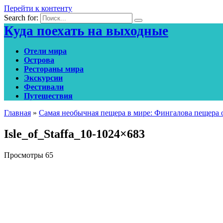
Перейти к контенту
Search for:
Куда поехать на выходные
Отели мира
Острова
Рестораны мира
Экскурсии
Фестивали
Путешествия
Главная
»
Самая необычная пещера в мире: Фингалова пещера
Isle_of_Staffa_10-1024×683
Просмотры
65