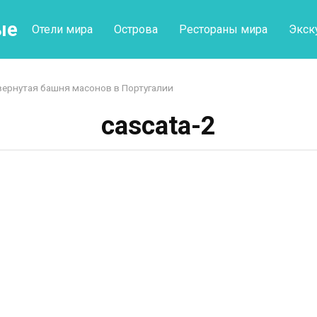
ые
Отели мира
Острова
Рестораны мира
Экск
ернутая башня масонов в Португалии
cascata-2