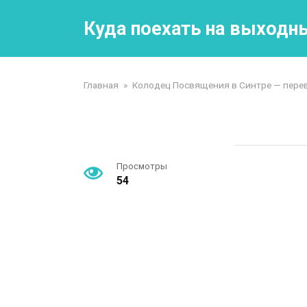
Перейти
к
Куда поехать на выходн
контенту
Главная
»
Колодец Посвящения в Синтре — перев
Просмотры
54