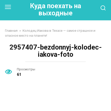
Перейти
Куда поехать на
к
выходные
контенту
Главная
»
Колодец Иакова в Техасе — самое страшное и
опасное место на планете!
2957407-bezdonnyj-kolodec-
iakova-foto
Просмотры
61