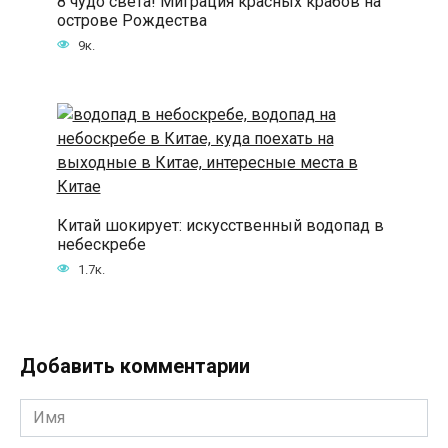
8 чудо света! Миграция красных крабов на
острове Рождества
9к.
Китай шокирует: искусственный водопад в
небескребе
1.7к.
Добавить комментарии
Имя
*