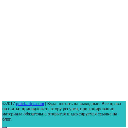
©2017
quick-trips.com
| Куда поехать на выходные. Все права
на статьи принадлежат автору ресурса, при копировании
материала обязательна открытая индексируемая ссылка на
блог.