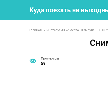
Перейти
к
Куда поехать на выходн
контенту
Главная
»
Инстаграмные места Стамбула — ТОП-2
Сни
Просмотры
59