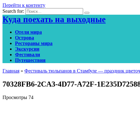
Перейти к контенту
Search for:
Куда поехать на выходные
Отели мира
Острова
Рестораны мира
Экскурсии
Фестивали
Путешествия
Главная
»
Фестиваль тюльпанов в Стамбуле — праздник цвето
70328FB6-2CA3-4D77-A72F-1E235D7258
Просмотры
74