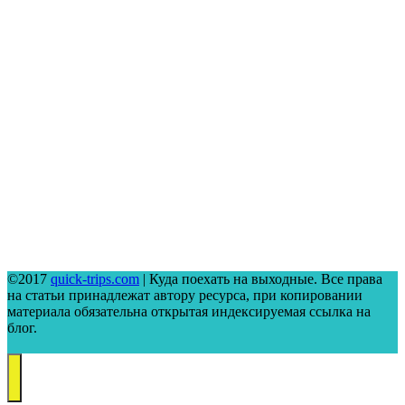
©2017
quick-trips.com
| Куда поехать на выходные. Все права
на статьи принадлежат автору ресурса, при копировании
материала обязательна открытая индексируемая ссылка на
блог.