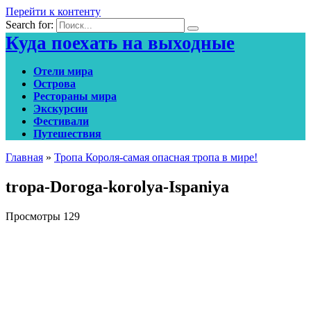
Перейти к контенту
Search for:
Куда поехать на выходные
Отели мира
Острова
Рестораны мира
Экскурсии
Фестивали
Путешествия
Главная
»
Тропа Короля-самая опасная тропа в мире!
tropa-Doroga-korolya-Ispaniya
Просмотры
129