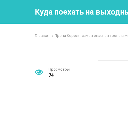
Перейти
к
Куда поехать на выходн
контенту
Главная
»
Тропа Короля-самая опасная тропа в м
Просмотры
74