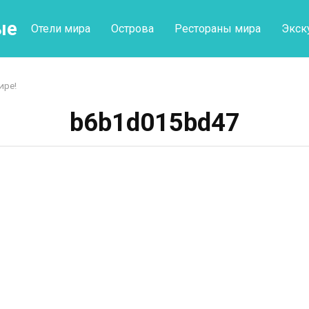
ые
Отели мира
Острова
Рестораны мира
Экск
ире!
b6b1d015bd47