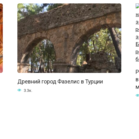
Р
в
Древний город Фазелис в Турции
м
3.3к.