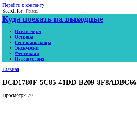
Перейти к контенту
Search for:
Куда поехать на выходные
Отели мира
Острова
Рестораны мира
Экскурсии
Фестивали
Путешествия
Главная
DCD1780F-5C85-41DD-B209-8F8ADBC66
Просмотры
70