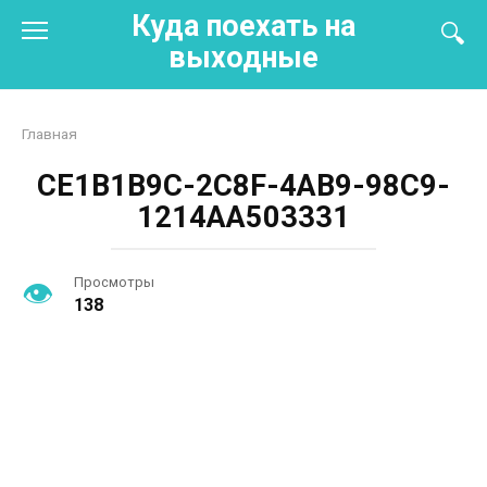
Перейти
Куда поехать на
к
выходные
контенту
Главная
CE1B1B9C-2C8F-4AB9-98C9-
1214AA503331
Просмотры
138