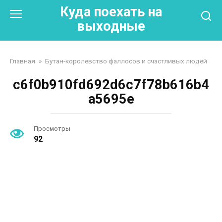
Перейти
Куда поехать на
к
выходные
контенту
Главная
»
Бутан-королевство фаллосов и счастливых людей
c6f0b910fd692d6c7f78b616b4
a5695e
Просмотры
92