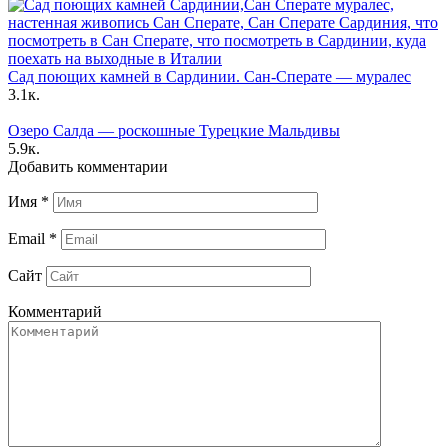
Сад поющих камней в Сардинии. Сан-Сперате — муралес
3.1к.
Озеро Салда — роскошные Турецкие Мальдивы
5.9к.
Добавить комментарии
Имя
*
Email
*
Сайт
Комментарий