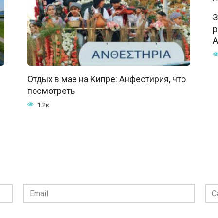
З
р
А
Отдых в мае на Кипре: Анфестирия, что
посмотреть
1.2к.
Email
Сай
*