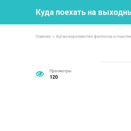
Перейти
к
Куда поехать на выходн
контенту
Главная
»
Бутан-королевство фаллосов и счастл
Просмотры
120