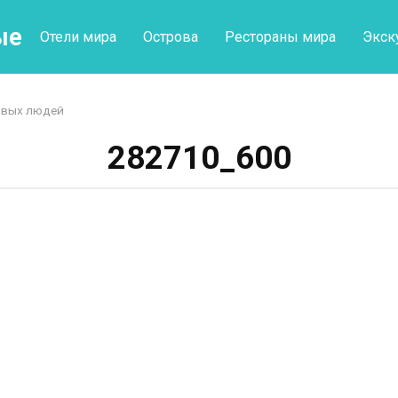
ые
Отели мира
Острова
Рестораны мира
Экск
ивых людей
282710_600