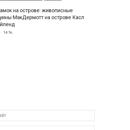
амок на острове: живописные
уины МакДермотт на острове Касл
йленд
14.7к.
т