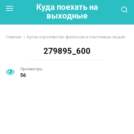
Перейти
Куда поехать на
к
выходные
контенту
Главная
»
Бутан-королевство фаллосов и счастливых людей
279895_600
Просмотры
56