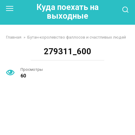
Перейти
Куда поехать на
к
выходные
контенту
Главная
»
Бутан-королевство фаллосов и счастливых людей
279311_600
Просмотры
60