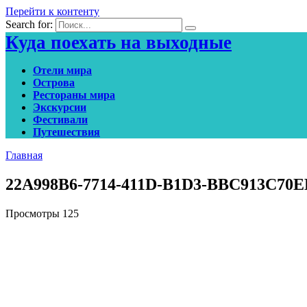
Перейти к контенту
Search for:
Куда поехать на выходные
Отели мира
Острова
Рестораны мира
Экскурсии
Фестивали
Путешествия
Главная
22A998B6-7714-411D-B1D3-BBC913C70E
Просмотры
125