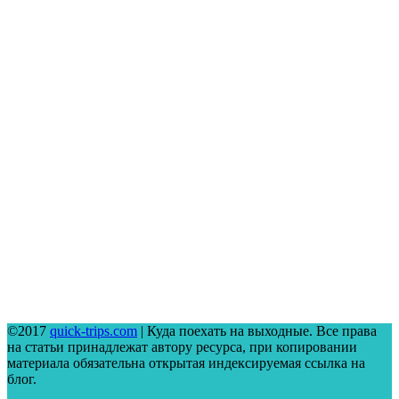
©2017
quick-trips.com
| Куда поехать на выходные. Все права
на статьи принадлежат автору ресурса, при копировании
материала обязательна открытая индексируемая ссылка на
блог.