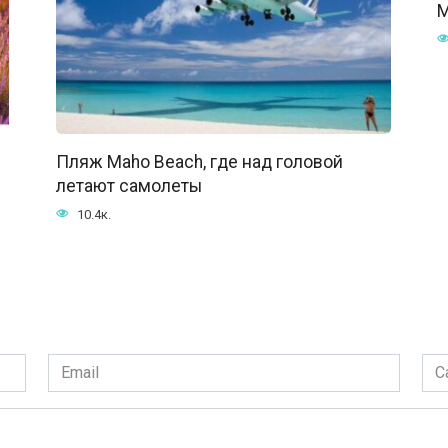
М
Пляж Maho Beach, где над головой
летают самолеты
10.4к.
Email
Сай
*