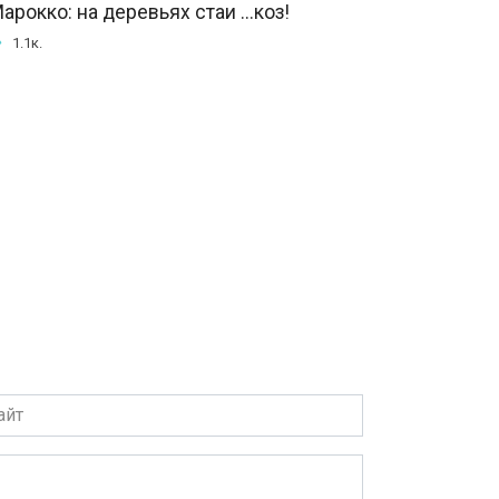
арокко: на деревьях стаи ...коз!
1.1к.
т