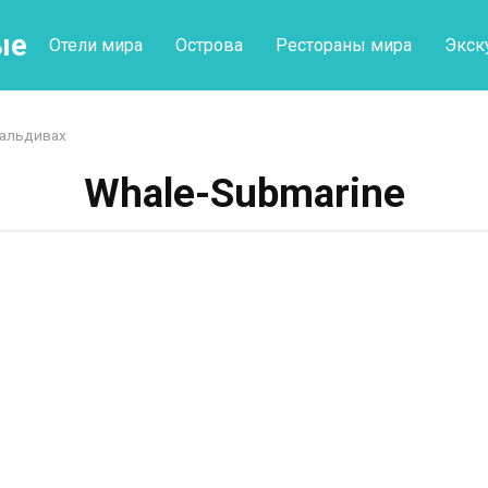
ые
Отели мира
Острова
Рестораны мира
Экск
Мальдивах
Whale-Submarine