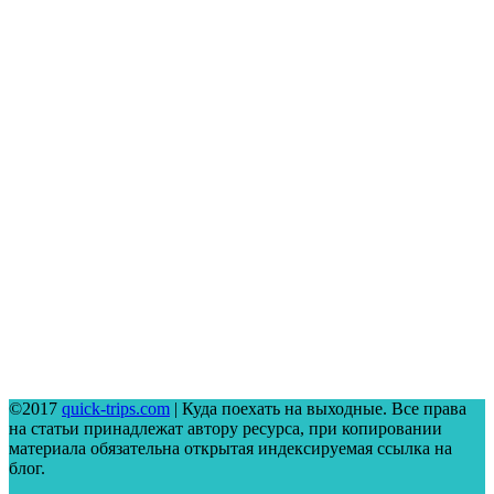
©2017
quick-trips.com
| Куда поехать на выходные. Все права
на статьи принадлежат автору ресурса, при копировании
материала обязательна открытая индексируемая ссылка на
блог.