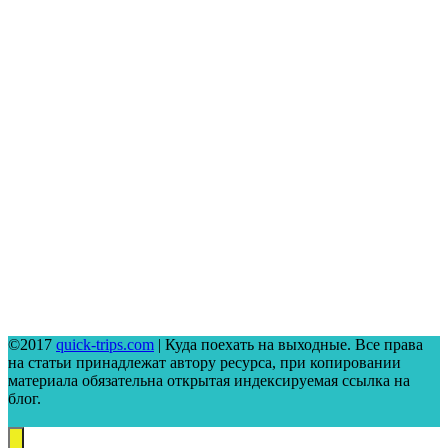
©2017
quick-trips.com
| Куда поехать на выходные. Все права
на статьи принадлежат автору ресурса, при копировании
материала обязательна открытая индексируемая ссылка на
блог.