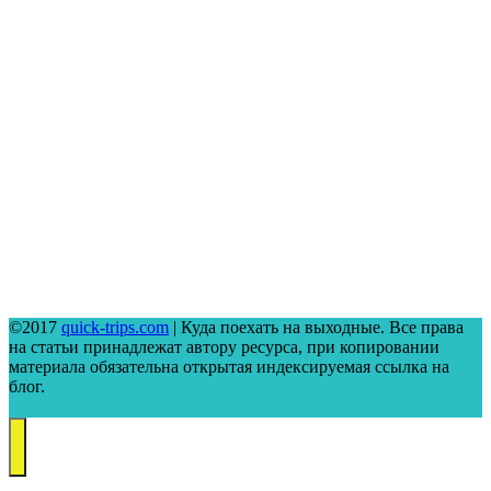
©2017
quick-trips.com
| Куда поехать на выходные. Все права
на статьи принадлежат автору ресурса, при копировании
материала обязательна открытая индексируемая ссылка на
блог.