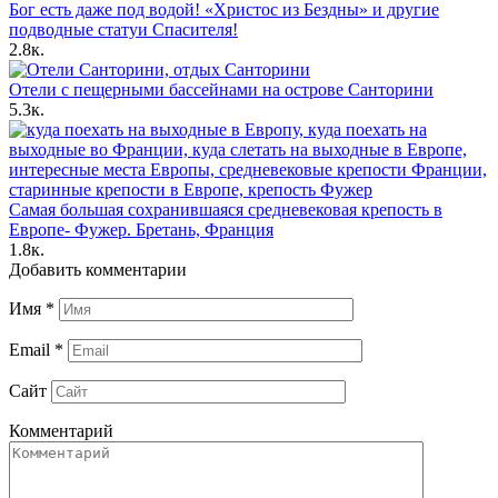
Бог есть даже под водой! «Христос из Бездны» и другие
подводные статуи Спасителя!
2.8к.
Отели с пещерными бассейнами на острове Санторини
5.3к.
Самая большая сохранившаяся средневековая крепость в
Европе- Фужер. Бретань, Франция
1.8к.
Добавить комментарии
Имя
*
Email
*
Сайт
Комментарий