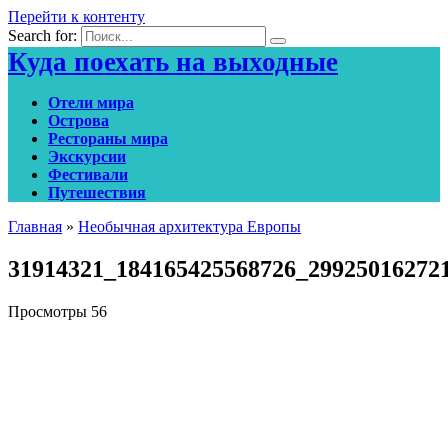
Перейти к контенту
Search for:
Куда поехать на выходные
Отели мира
Острова
Рестораны мира
Экскурсии
Фестивали
Путешествия
Главная
»
Необычная архитектура Европы
31914321_184165425568726_29925016272
Просмотры
56