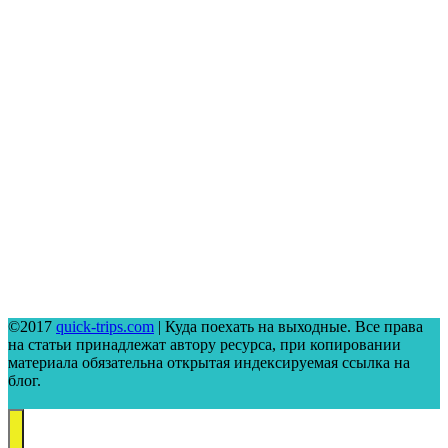
©2017
quick-trips.com
| Куда поехать на выходные. Все права
на статьи принадлежат автору ресурса, при копировании
материала обязательна открытая индексируемая ссылка на
блог.