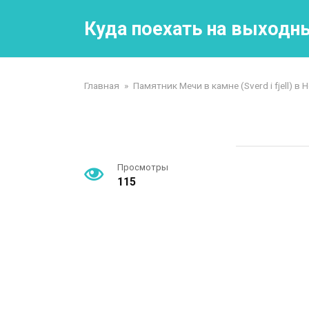
Перейти
к
Куда поехать на выходн
контенту
Главная
»
Памятник Мечи в камне (Sverd i fjell) в 
Просмотры
115