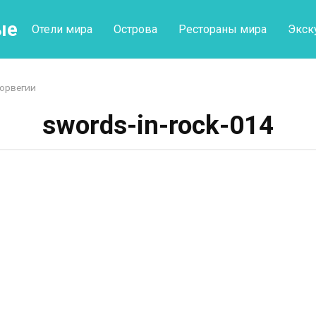
ые
Отели мира
Острова
Рестораны мира
Экск
Норвегии
swords-in-rock-014