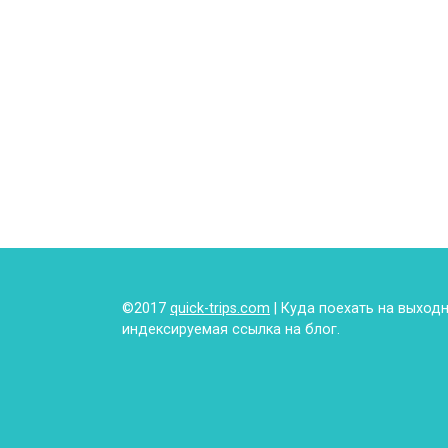
©2017
quick-trips.com
| Куда поехать на выход
индексируемая ссылка на блог.