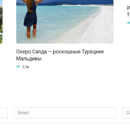
И
Т
Озеро Салда — роскошные Турецкие
Мальдивы
5.9к.
Email
Сай
*