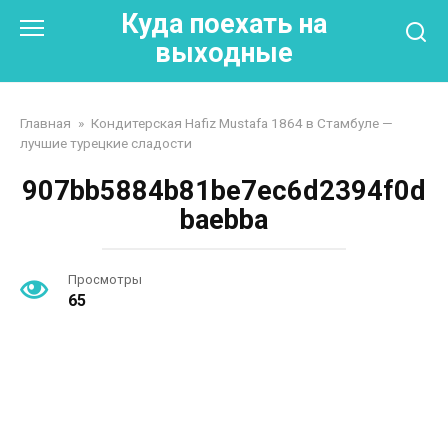
Перейти
Куда поехать на
к
выходные
контенту
Главная
»
Кондитерская Hafiz Mustafa 1864 в Стамбуле —
лучшие турецкие сладости
907bb5884b81be7ec6d2394f0d
baebba
Просмотры
65