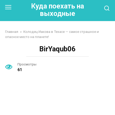
Перейти
Куда поехать на
к
выходные
контенту
Главная
»
Колодец Иакова в Техасе — самое страшное и
опасное место на планете!
BirYaqub06
Просмотры
61