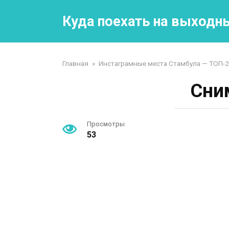
Перейти
к
Куда поехать на выходн
контенту
Главная
»
Инстаграмные места Стамбула — ТОП-2
Сни
Просмотры
53