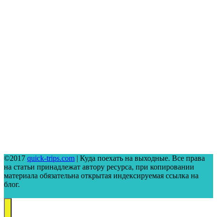
©2017
quick-trips.com
| Куда поехать на выходные. Все права
на статьи принадлежат автору ресурса, при копировании
материала обязательна открытая индексируемая ссылка на
блог.